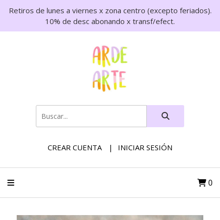
Retiros de lunes a viernes x zona centro (excepto feriados).
10% de desc abonando x transf/efect.
CREAR CUENTA
INICIAR SESIÓN
0