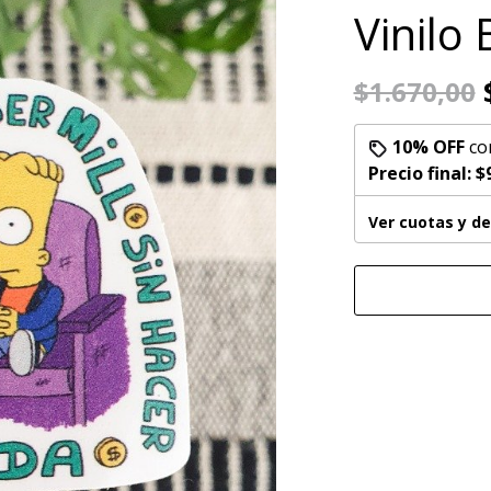
Vinilo 
$
$1.670,00
10% OFF
co
Precio final:
$
Ver cuotas y d