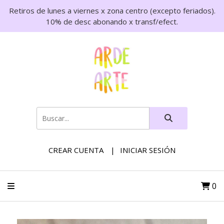
Retiros de lunes a viernes x zona centro (excepto feriados).
10% de desc abonando x transf/efect.
CREAR CUENTA
INICIAR SESIÓN
0